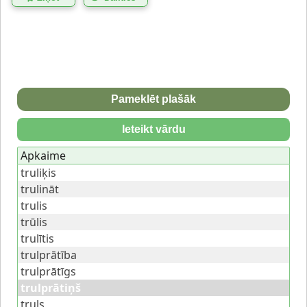
Pameklēt plašāk
Ieteikt vārdu
Apkaime
truliķis
trulināt
trulis
trūlis
trulītis
trulprātība
trulprātīgs
trulprātiņš
truls