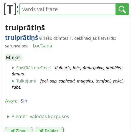
trulprātiņš
trulprātiņš
vīriešu dzimtes 1. deklinācijas lietvārds;
Locīšana
sarunvaloda
Muļķis
.
Saistītās nozīmes
dulburis, lohs, āmurgalva, ambālis,
āmurs.
Tulkojumi
fool, sap, saphead, muggins, tomfool, yokel,
rube.
Sin
Avoti:
Piemēri valodas korpusos
Ziņot
Dalīties