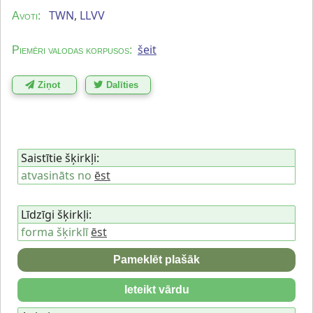
TWN
,
LLVV
Avoti:
šeit
Piemēri valodas korpusos:
Ziņot
Dalīties
Saistītie šķirkļi:
atvasināts no
ēst
Līdzīgi šķirkļi:
forma šķirklī
ēst
Pameklēt plašāk
Ieteikt vārdu