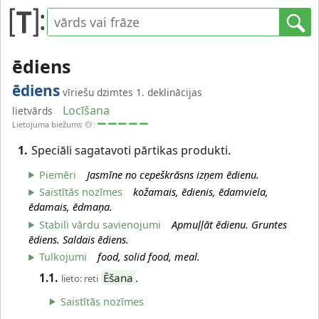
ēdiens
ēdiens
vīriešu dzimtes 1. deklinācijas
Locīšana
lietvārds
Lietojuma biežums
:
1.
Speciāli sagatavoti pārtikas produkti.
Piemēri
Jasmīne no cepeškrāsns izņem ēdienu.
Saistītās nozīmes
kožamais, ēdienis, ēdamviela,
ēdamais, ēdmaņa.
Stabili vārdu savienojumi
Apmuļļāt ēdienu. Gruntes
ēdiens. Saldais ēdiens.
Tulkojumi
food, solid food, meal.
1.1.
Ēšana
.
lieto: reti
Saistītās nozīmes