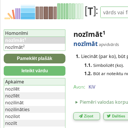
nozīmāt
1
Homonīmi
1
nozīmāt
nozīmāt
apvidvārds
2
nozīmāt
1.
Liecināt (par ko), būt 
Pameklēt plašāk
1.1.
Simbolizēt (ko).
Ieteikt vārdu
1.2.
Būt ar noteiktu n
Apkaime
KiV
Avoti:
nozilēt
nozīlēt
Piemēri valodas korp
nozilināt
nozilināties
nozilot
Ziņot
Dalīties
nozilt