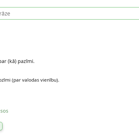
par (kā) pazīmi.
ozīmi (par valodas vienību).
usos