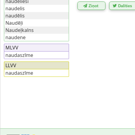
naudēlieši
Ziņot
Dalīties
naudelis
naudēlis
Naudēļi
Naudeļkalns
naudene
MLVV
naudaszīme
LLVV
naudaszīme