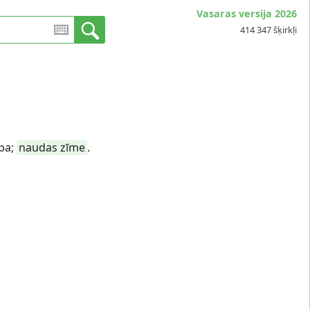
Vasaras versija 2026
414 347 šķirkļi
ība;
naudas zīme
.