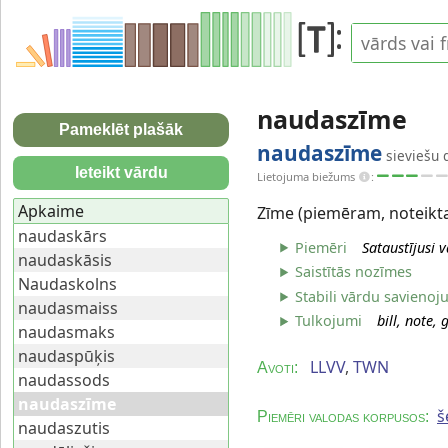
naudaszīme
Pameklēt plašāk
naudaszīme
sieviešu 
Ieteikt vārdu
Lietojuma biežums
:
Apkaime
Zīme (piemēram, noteikta
naudaskārs
Piemēri
Sataustījusi 
naudaskāsis
Saistītās nozīmes
Naudaskolns
Stabili vārdu savienoj
naudasmaiss
Tulkojumi
bill, note,
naudasmaks
naudaspūķis
LLVV
,
TWN
Avoti:
naudassods
naudaszīme
š
Piemēri valodas korpusos:
naudaszutis