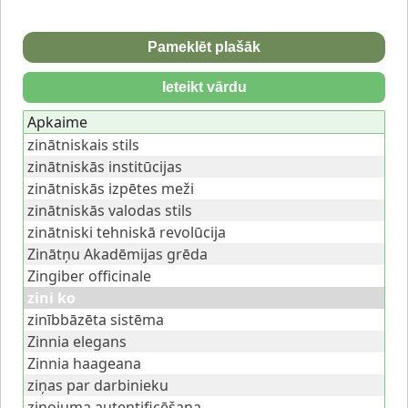
Pameklēt plašāk
Ieteikt vārdu
Apkaime
zinātniskais stils
zinātniskās institūcijas
zinātniskās izpētes meži
zinātniskās valodas stils
zinātniski tehniskā revolūcija
Zinātņu Akadēmijas grēda
Zingiber officinale
zini ko
zinībbāzēta sistēma
Zinnia elegans
Zinnia haageana
ziņas par darbinieku
ziņojuma autentificēšana