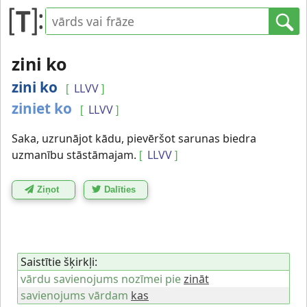
zini ko
zini ko
LLVV
[
]
ziniet ko
LLVV
[
]
Saka, uzrunājot kādu, pievēršot sarunas biedra
uzmanību stāstāmajam.
LLVV
[
]
Ziņot
Dalīties
Saistītie šķirkļi:
vārdu savienojums nozīmei pie
zināt
savienojums vārdam
kas