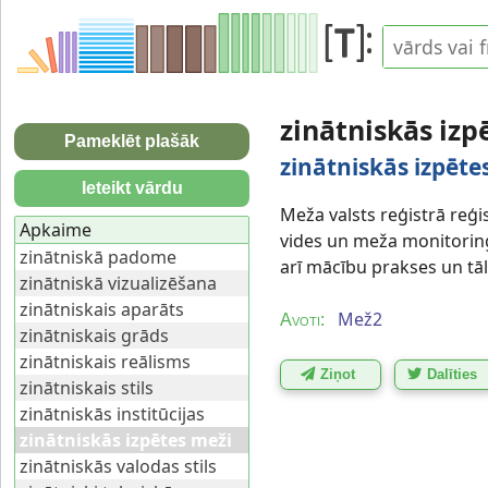
zinātniskās iz
Pameklēt plašāk
zinātniskās izpēte
Ieteikt vārdu
Meža valsts reģistrā reģis
Apkaime
vides un meža monitoring
zinātniskā padome
arī mācību prakses un tāl
zinātniskā vizualizēšana
zinātniskais aparāts
Mež2
Avoti:
zinātniskais grāds
zinātniskais reālisms
Ziņot
Dalīties
zinātniskais stils
zinātniskās institūcijas
zinātniskās izpētes meži
zinātniskās valodas stils