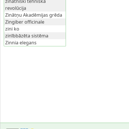
zinātniski tehniskā
revolūcija
Zinātņu Akadēmijas grēda
Zingiber officinale
zini ko
zinībbāzēta sistēma
Zinnia elegans