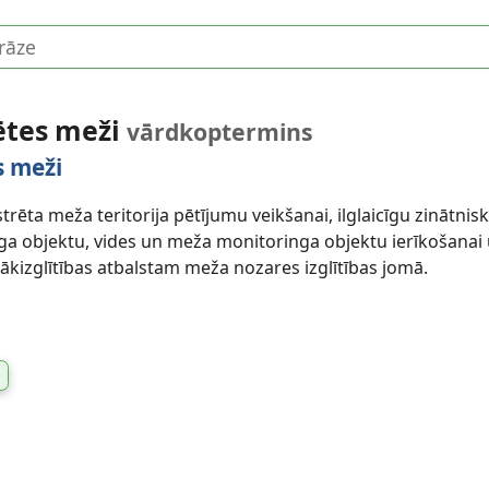
pētes meži
vārdkoptermins
s meži
trēta meža teritorija pētījumu veikšanai, ilglaicīgu zinātnis
a objektu, vides un meža monitoringa objektu ierīkošanai 
ākizglītības atbalstam meža nozares izglītības jomā.