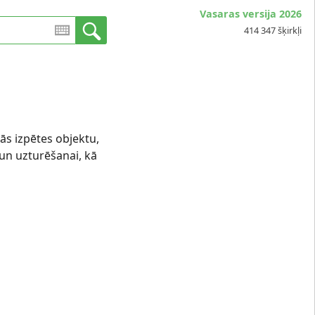
Vasaras versija 2026
414 347 šķirkļi
kās izpētes objektu,
un uzturēšanai, kā