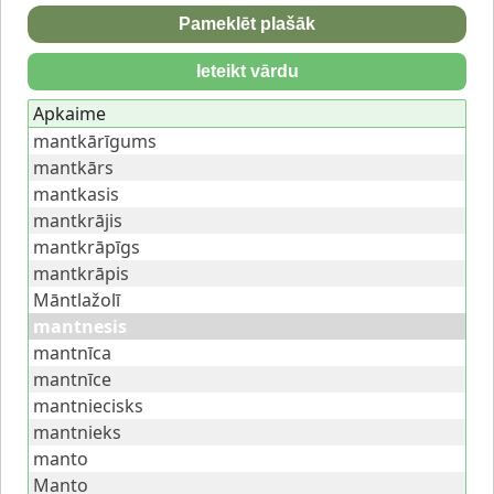
Pameklēt plašāk
Ieteikt vārdu
Apkaime
mantkārīgums
mantkārs
mantkasis
mantkrājis
mantkrāpīgs
mantkrāpis
Māntlažolī
mantnesis
mantnīca
mantnīce
mantniecisks
mantnieks
manto
Manto