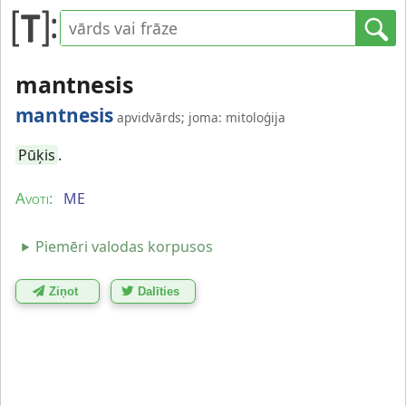
mantnesis
mantnesis
apvidvārds; joma: mitoloģija
Pūķis
.
ME
Avoti:
Piemēri valodas korpusos
Ziņot
Dalīties