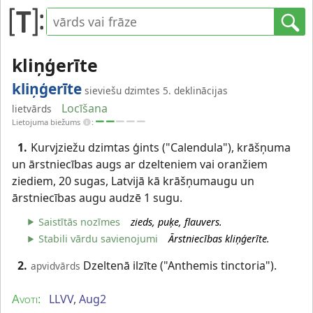
kliņģerīte
kliņģerīte
sieviešu dzimtes 5. deklinācijas
Locīšana
lietvārds
Lietojuma biežums
:
1.
Kurvjziežu dzimtas ģints ("Calendula"), krāšņuma
un ārstniecības augs ar dzelteniem vai oranžiem
ziediem, 20 sugas, Latvijā kā krāšņumaugu un
ārstniecības augu audzē 1 sugu.
Saistītās nozīmes
zieds, puķe, flauvers.
Stabili vārdu savienojumi
Ārstniecības kliņģerīte.
2.
Dzeltenā ilzīte ("Anthemis tinctoria").
apvidvārds
LLVV
,
Aug2
Avoti: