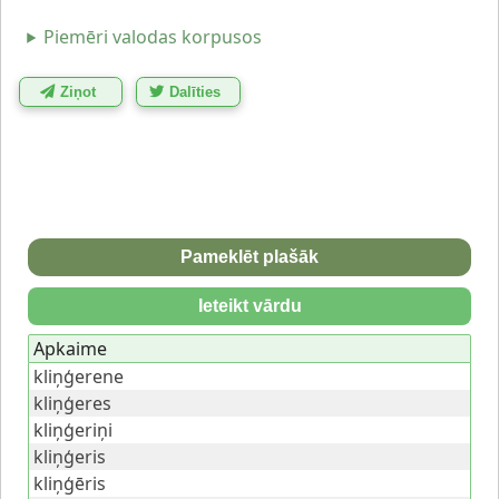
Piemēri valodas korpusos
Ziņot
Dalīties
Pameklēt plašāk
Ieteikt vārdu
Apkaime
kliņģerene
kliņģeres
kliņģeriņi
kliņģeris
kliņģēris