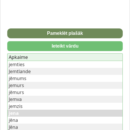
Pameklēt plašāk
Ieteikt vārdu
Apkaime
jemties
Jemtlande
jēmums
jemurs
jēmurs
Jemva
jemzis
jena
jēna
Jēna