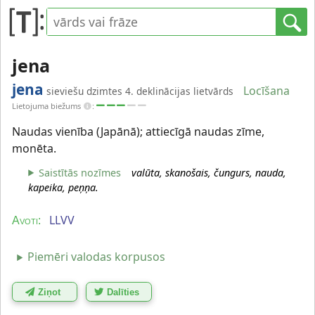
jena
jena
Locīšana
sieviešu dzimtes 4. deklinācijas lietvārds
Lietojuma biežums
:
Naudas vienība (Japānā); attiecīgā naudas zīme,
monēta.
Saistītās nozīmes
valūta, skanošais, čungurs, nauda,
kapeika, peņņa.
LLVV
Avoti:
Piemēri valodas korpusos
Ziņot
Dalīties