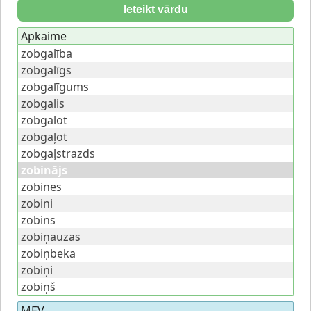
Ieteikt vārdu
Apkaime
zobgalība
zobgalīgs
zobgalīgums
zobgalis
zobgalot
zobgaļot
zobgaļstrazds
zobinājs
zobines
zobini
zobins
zobiņauzas
zobiņbeka
zobiņi
zobiņš
MEV