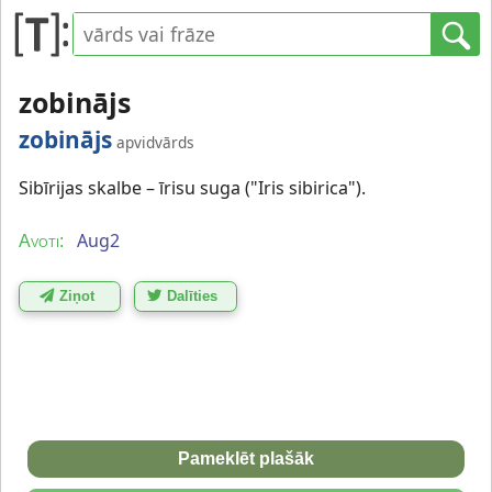
zobinājs
zobinājs
apvidvārds
Sibīrijas skalbe – īrisu suga ("Iris sibirica").
Aug2
Avoti:
Ziņot
Dalīties
Pameklēt plašāk