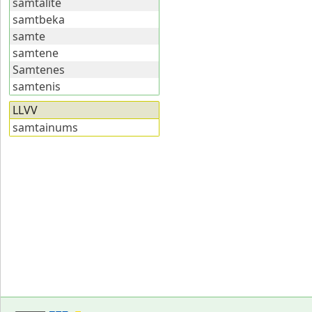
samtalīte
samtbeka
samte
samtene
Samtenes
samtenis
LLVV
samtainums