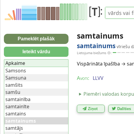
samtainums
Pameklēt plašāk
samtainums
vīriešu d
Ieteikt vārdu
Lietojuma biežums
:
Apkaime
Vispārināta īpašība → sa
Samsons
Samsuna
LLVV
Avoti:
samšits
samšu
Piemēri valodas korp
samtainība
samtainīte
Ziņot
Dalīties
samtains
samtainums
samtājs