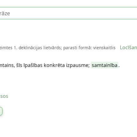
Locīša
zimtes 1. deklinācijas lietvārds; parasti formā: vienskaitlis
mtains, šīs īpašības konkrēta izpausme;
samtainība
.
usos