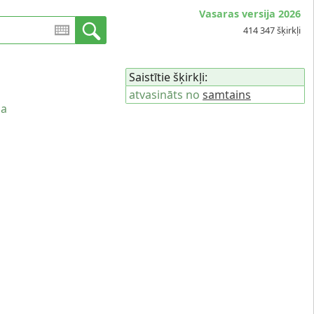
Vasaras versija 2026
414 347 šķirkļi
Saistītie šķirkļi:
atvasināts no
samtains
na