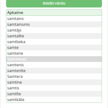
Ieteikt vārdu
Apkaime
samtains
samtainums
samtājs
samtalīte
samtbeka
samte
samtene
Samtenes
samtenis
samtenīte
Samtera
samtine
samtis
samtīte
samtkāte