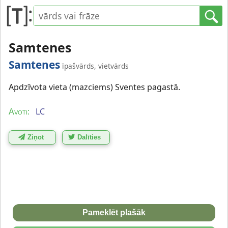
Samtenes
Samtenes
īpašvārds, vietvārds
Apdzīvota vieta (mazciems) Sventes pagastā.
LC
Avoti:
Ziņot
Dalīties
Pameklēt plašāk