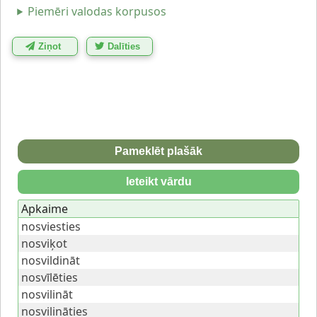
Piemēri valodas korpusos
Ziņot
Dalīties
Pameklēt plašāk
Ieteikt vārdu
Apkaime
nosviesties
nosviķot
nosvildināt
nosvīlēties
nosvilināt
nosvilināties