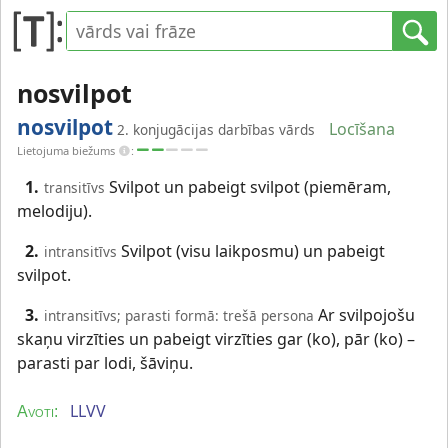
nosvilpot
nosvilpot
Locīšana
2. konjugācijas darbības vārds
Lietojuma biežums
:
1.
Svilpot un pabeigt svilpot (piemēram,
transitīvs
melodiju).
2.
Svilpot (visu laikposmu) un pabeigt
intransitīvs
svilpot.
3.
Ar svilpojošu
intransitīvs; parasti formā: trešā persona
skaņu virzīties un pabeigt virzīties gar (ko), pār (ko) –
parasti par lodi, šāviņu.
LLVV
Avoti: