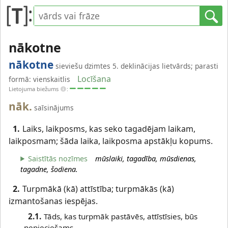
nākotne
nākotne
sieviešu dzimtes 5. deklinācijas lietvārds; parasti
Locīšana
formā: vienskaitlis
Lietojuma biežums
:
nāk.
saīsinājums
1.
Laiks, laikposms, kas seko tagadējam laikam,
laikposmam; šāda laika, laikposma apstākļu kopums.
Saistītās nozīmes
mūslaiki, tagadība, mūsdienas,
tagadne, šodiena.
2.
Turpmākā (kā) attīstība; turpmākās (kā)
izmantošanas iespējas.
2.1.
Tāds, kas turpmāk pastāvēs, attīstīsies, būs
nepieciešams.