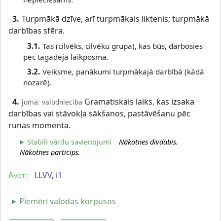
3.
Turpmākā dzīve, arī turpmākais liktenis; turpmākā
darbības sfēra.
3.1.
Tas (cilvēks, cilvēku grupa), kas būs, darbosies
pēc tagadējā laikposma.
3.2.
Veiksme, panākumi turpmākajā darbībā (kādā
nozarē).
4.
Gramatiskais laiks, kas izsaka
joma: valodniecība
darbības vai stāvokļa sākšanos, pastāvēšanu pēc
runas momenta.
Stabili vārdu savienojumi
Nākotnes divdabis.
Nākotnes particips.
LLVV
,
i1
Avoti:
Piemēri valodas korpusos