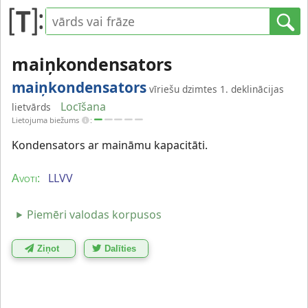
maiņkondensators
maiņkondensators
vīriešu dzimtes 1. deklinācijas
Locīšana
lietvārds
Lietojuma biežums
:
Kondensators ar maināmu kapacitāti.
LLVV
Avoti:
Piemēri valodas korpusos
Ziņot
Dalīties