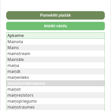
Pameklēt plašāk
Ieteikt vārdu
Apkaime
Mainota
Mains
mainstream
Maintāle
maiņa
maiņāt
maiņenieks
maiņkondensators
maiņot
maiņrezistors
maiņspriegums
maiņstraumes