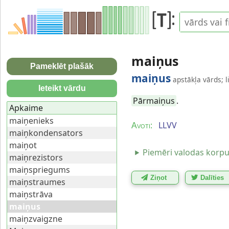
maiņus
Pameklēt plašāk
maiņus
apstākļa vārds; li
Ieteikt vārdu
Pārmaiņus
.
Apkaime
maiņenieks
LLVV
Avoti:
maiņkondensators
maiņot
Piemēri valodas korp
maiņrezistors
maiņspriegums
Ziņot
Dalīties
maiņstraumes
maiņstrāva
maiņus
maiņzvaigzne