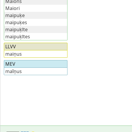
Maions
Maiori
maipuķe
maipuķes
maipuķīte
maipuķītes
LLVV
maiņus
MEV
maĩņus