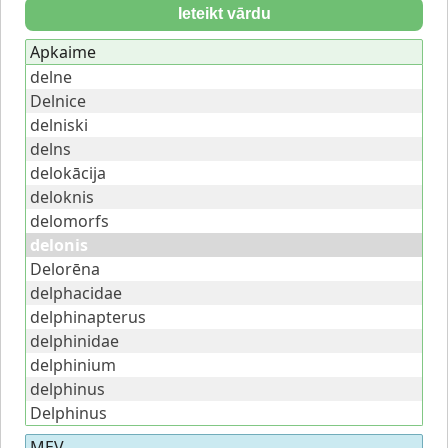
Ieteikt vārdu
Apkaime
delne
Delnice
delniski
delns
delokācija
deloknis
delomorfs
delonis
Delorēna
delphacidae
delphinapterus
delphinidae
delphinium
delphinus
Delphinus
MEV