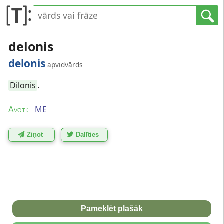
delonis
delonis
apvidvārds
Dilonis
.
ME
Avoti:
Ziņot
Dalīties
Pameklēt plašāk