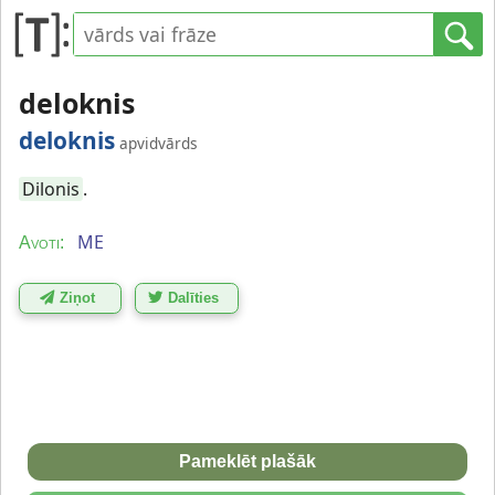
deloknis
deloknis
apvidvārds
Dilonis
.
ME
Avoti:
Ziņot
Dalīties
Pameklēt plašāk