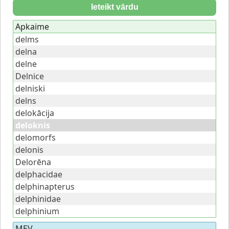
Ieteikt vārdu
Apkaime
delms
delna
delne
Delnice
delniski
delns
delokācija
deloknis
delomorfs
delonis
Delorēna
delphacidae
delphinapterus
delphinidae
delphinium
MEV