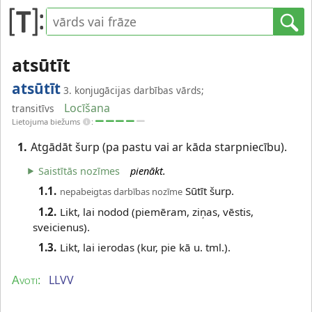
atsūtīt
atsūtīt
3. konjugācijas darbības vārds;
Locīšana
transitīvs
Lietojuma biežums
:
1.
Atgādāt šurp (pa pastu vai ar kāda starpniecību).
Saistītās nozīmes
pienākt.
1.1.
Sūtīt šurp.
nepabeigtas darbības nozīme
1.2.
Likt, lai nodod (piemēram, ziņas, vēstis,
sveicienus).
1.3.
Likt, lai ierodas (kur, pie kā u. tml.).
LLVV
Avoti: