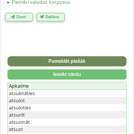
Piemēri valodas korpusos
Ziņot
Dalīties
Pameklēt plašāk
Ieteikt vārdu
Apkaime
atsulināties
atsulot
atsuloties
atsunīt
atsusināt
atsust