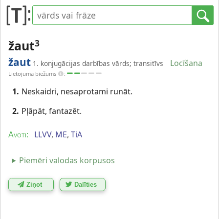
žaut
3
žaut
Locīšana
1. konjugācijas darbības vārds; transitīvs
Lietojuma biežums
:
1.
Neskaidri, nesaprotami runāt.
2.
Pļāpāt, fantazēt.
LLVV
,
ME
,
TiA
Avoti:
Piemēri valodas korpusos
Ziņot
Dalīties