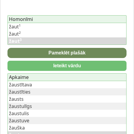
Homonīmi
1
žaut
2
žaut
3
žaut
Pameklēt plašāk
Ieteikt vārdu
Apkaime
žaustītava
žaustīties
žausts
žaustulīgs
žaustulis
žaustuve
žauška