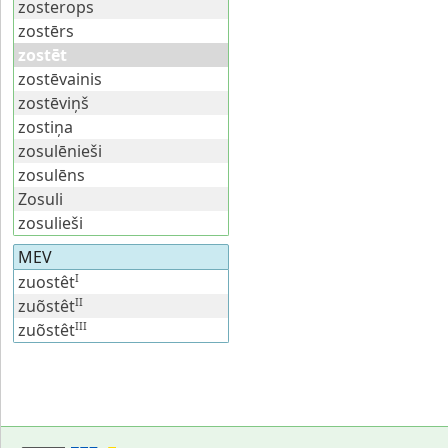
zosterops
zostērs
zostēt
zostēvainis
zostēviņš
zostiņa
zosulēnieši
zosulēns
Zosuli
zosulieši
MEV
I
zuostêt
II
zuõstêt
III
zuõstêt