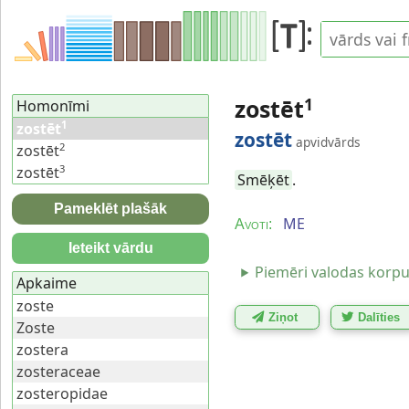
zostēt
1
Homonīmi
1
zostēt
zostēt
apvidvārds
2
zostēt
3
zostēt
Smēķēt
.
Pameklēt plašāk
ME
Avoti:
Ieteikt vārdu
Piemēri valodas korp
Apkaime
zoste
Ziņot
Dalīties
Zoste
zostera
zosteraceae
zosteropidae