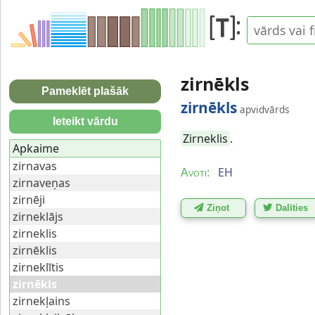
zirnēkls
Pameklēt plašāk
zirnēkls
apvidvārds
Ieteikt vārdu
Zirneklis
.
Apkaime
zirnavas
EH
Avoti:
zirnaveņas
zirnēji
Ziņot
Dalīties
zirneklājs
zirneklis
zirnēklis
zirneklītis
zirnēkls
zirnekļains