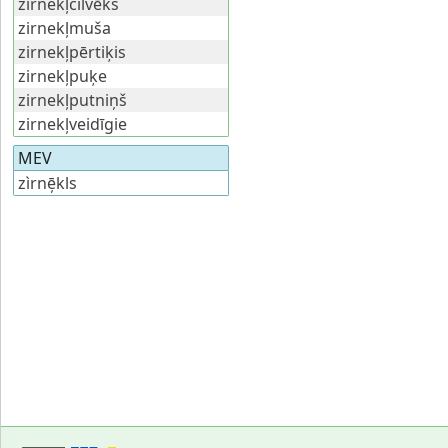
zirnekļcilvēks
zirnekļmuša
zirnekļpērtiķis
zirnekļpuķe
zirnekļputniņš
zirnekļveidīgie
MEV
zìrnē̦kls