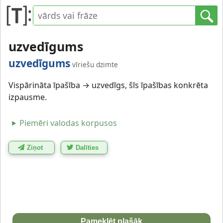
uzvedīgums
uzvedīgums
vīriešu dzimte
Vispārināta īpašība → uzvedīgs, šīs īpašības konkrēta
izpausme.
Piemēri valodas korpusos
Ziņot
Dalīties
Pameklēt plašāk