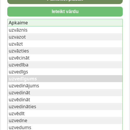
Ieteikt vārdu
Apkaime
uzvāznis
uzvazot
uzvāzt
uzvāzties
uzvēcināt
uzvedība
uzvedīgs
uzvedīgums
uzvedinājums
uzvedināt
uzvēdināt
uzvedināties
uzvēdīt
uzvedne
uzvedums