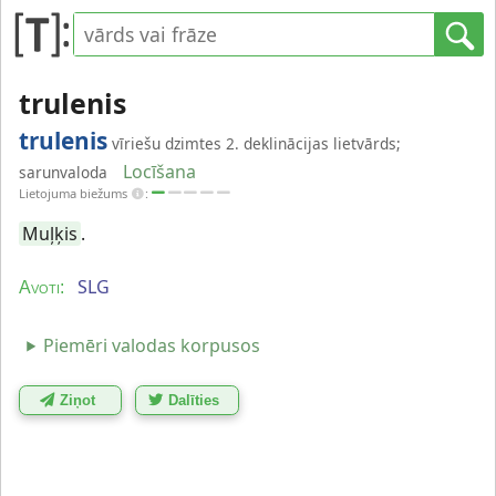
trulenis
trulenis
vīriešu dzimtes 2. deklinācijas lietvārds;
Locīšana
sarunvaloda
Lietojuma biežums
:
Muļķis
.
SLG
Avoti:
Piemēri valodas korpusos
Ziņot
Dalīties