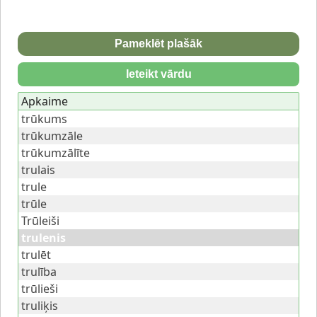
Pameklēt plašāk
Ieteikt vārdu
Apkaime
trūkums
trūkumzāle
trūkumzālīte
trulais
trule
trūle
Trūleiši
trulenis
trulēt
trulība
trūlieši
truliķis