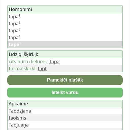
Homonīmi
1
tapa
2
tapa
3
tapa
4
tapa
5
tapa
Līdzīgi šķirkļi:
cits burtu lielums:
Tapa
forma šķirklī
tapt
Pameklēt plašāk
Ieteikt vārdu
Apkaime
Taodzjana
taoisms
Taojuaņa