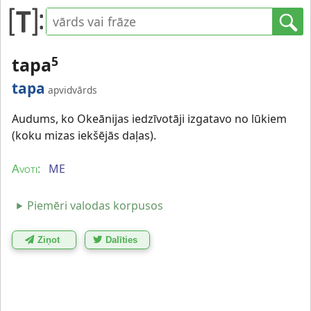
tapa
5
tapa
apvidvārds
Audums, ko Okeānijas iedzīvotāji izgatavo no lūkiem
(koku mizas iekšējās daļas).
ME
Avoti:
Piemēri valodas korpusos
Ziņot
Dalīties