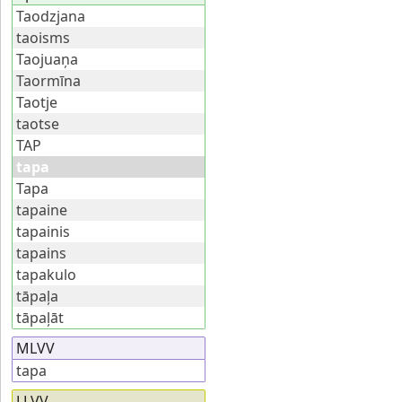
Taodzjana
taoisms
Taojuaņa
Taormīna
Taotje
taotse
TAP
tapa
Tapa
tapaine
tapainis
tapains
tapakulo
tāpaļa
tāpaļāt
MLVV
tapa
LLVV