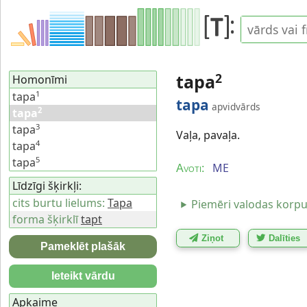
tapa
2
Homonīmi
1
tapa
tapa
apvidvārds
2
tapa
3
tapa
Vaļa, pavaļa.
4
tapa
5
tapa
ME
Avoti:
Līdzīgi šķirkļi:
cits burtu lielums:
Tapa
Piemēri valodas korp
forma šķirklī
tapt
Ziņot
Dalīties
Pameklēt plašāk
Ieteikt vārdu
Apkaime