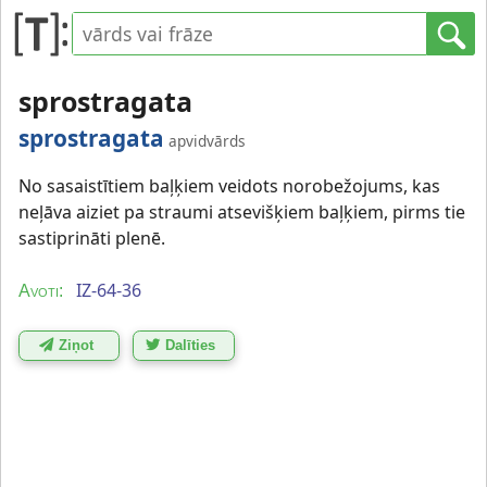
sprostragata
sprostragata
apvidvārds
No sasaistītiem baļķiem veidots norobežojums, kas
neļāva aiziet pa straumi atsevišķiem baļķiem, pirms tie
sastiprināti plenē.
IZ-64-36
Avoti:
Ziņot
Dalīties