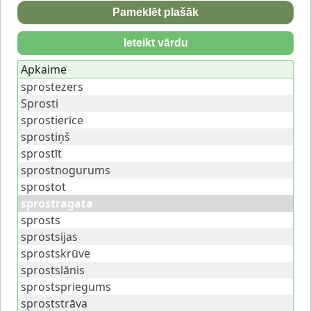
Pameklēt plašāk
Ieteikt vārdu
Apkaime
sprostezers
Sprosti
sprostierīce
sprostiņš
sprostīt
sprostnogurums
sprostot
sprostragata
sprosts
sprostsijas
sprostskrūve
sprostslānis
sprostspriegums
sproststrāva