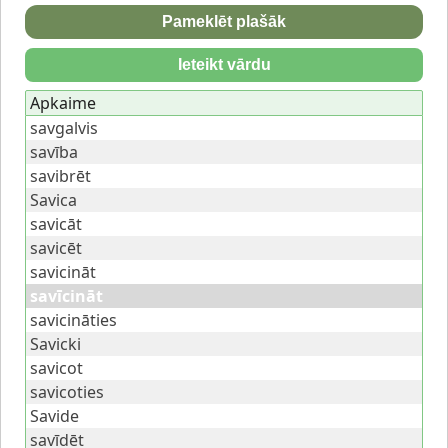
Pameklēt plašāk
Ieteikt vārdu
Apkaime
savgalvis
savība
savibrēt
Savica
savicāt
savicēt
savicināt
savīcināt
savicināties
Savicki
savicot
savicoties
Savide
savīdēt