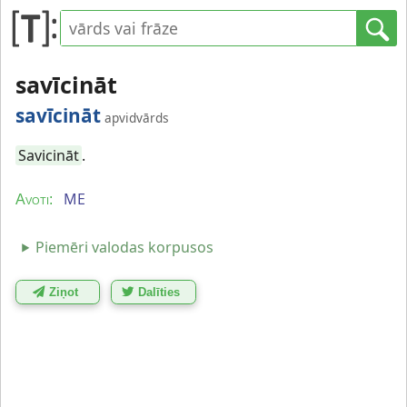
savīcināt
savīcināt
apvidvārds
Savicināt
.
ME
Avoti:
Piemēri valodas korpusos
Ziņot
Dalīties