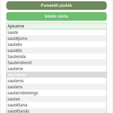
Pameklēt plašāk
Ieteikt vārdu
Apkaime
saute
sautējums
sautelis
sautēlis
Sautenda
Sautendonsī
sautene
sautenes
sautenis
sautens
sauternblotings
sautes
sautēšana
sautēšanās