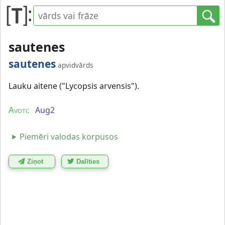
sautenes
sautenes
apvidvārds
Lauku aitene ("Lycopsis arvensis").
Aug2
Avoti:
Piemēri valodas korpusos
Ziņot
Dalīties