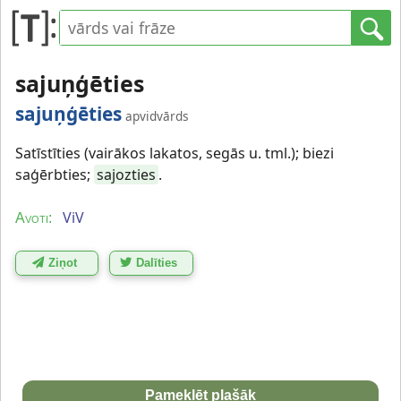
sajuņģēties
sajuņģēties
apvidvārds
Satīstīties (vairākos lakatos, segās u. tml.); biezi
saģērbties;
sajozties
.
ViV
Avoti:
Ziņot
Dalīties
Pameklēt plašāk