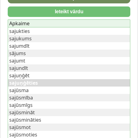
Ieteikt vārdu
Apkaime
sajukties
sajukums
sajumdīt
sājums
sajumt
sajundīt
sajuņģēt
sajuņģēties
sajūsma
sajūsmība
sajūsmīgs
sajūsmināt
sajūsmināties
sajūsmot
sajūsmoties