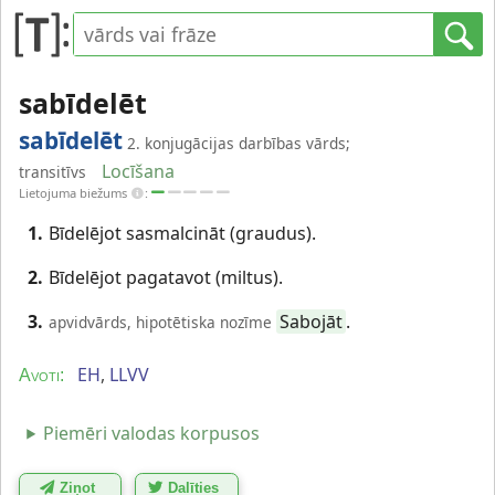
sabīdelēt
sabīdelēt
2. konjugācijas darbības vārds;
Locīšana
transitīvs
Lietojuma biežums
:
1.
Bīdelējot sasmalcināt (graudus).
2.
Bīdelējot pagatavot (miltus).
3.
Sabojāt
.
apvidvārds, hipotētiska nozīme
EH
,
LLVV
Avoti:
Piemēri valodas korpusos
Ziņot
Dalīties