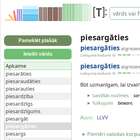
piesargāties
Pameklēt plašāk
piesargāties
atgriezen
Ieteikt vārdu
Lietojuma biežums
:
piesargāties
Apkaime
atgriezen
piesarāties
Lietojuma biežums
:
piesaraudāties
Būt uzmanīgam, lai izvair
piesarauties
Saistītās nozīmes
sar
piesardzība
Tulkojumi
beware.
piesardzīgs
piesardzīgums
LLVV
Avoti:
piesargāt
piesargāties
piesargs
Piemēri valodas korp