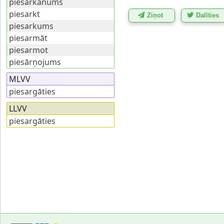
piesarkanums
piesarkt
Ziņot
Dalīties
piesarkums
piesarmāt
piesarmot
piesārņojums
MLVV
piesargāties
LLVV
piesargāties