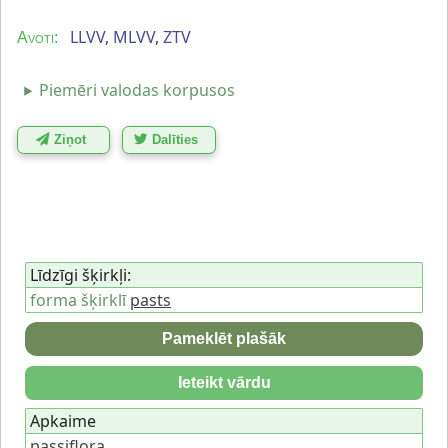
LLVV
,
MLVV
,
ZTV
Avoti:
Piemēri valodas korpusos
Ziņot
Dalīties
Līdzīgi šķirkļi:
forma šķirklī
pasts
Pameklēt plašāk
Ieteikt vārdu
Apkaime
passiflora