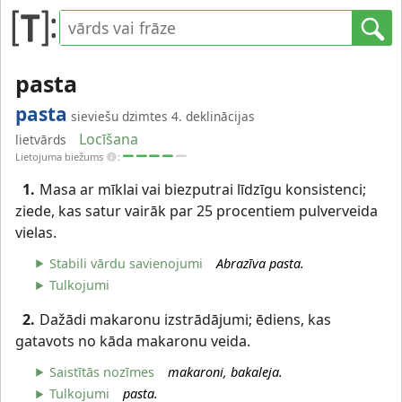
pasta
pasta
sieviešu dzimtes 4. deklinācijas
Locīšana
lietvārds
Lietojuma biežums
:
1.
Masa ar mīklai vai biezputrai līdzīgu konsistenci;
ziede, kas satur vairāk par 25 procentiem pulverveida
vielas.
Stabili vārdu savienojumi
Abrazīva pasta.
Tulkojumi
2.
Dažādi makaronu izstrādājumi; ēdiens, kas
gatavots no kāda makaronu veida.
Saistītās nozīmes
makaroni, bakaleja.
Tulkojumi
pasta.