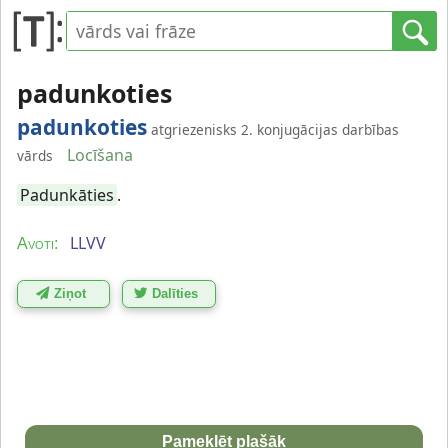
padunkoties
padunkoties
atgriezenisks 2. konjugācijas darbības
Locīšana
vārds
Padunkāties
.
LLVV
Avoti:
Ziņot
Dalīties
Pameklēt plašāk