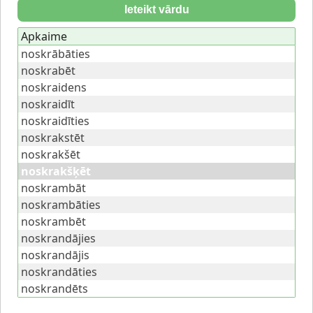
Ieteikt vārdu
Apkaime
noskrābāties
noskrabēt
noskraidens
noskraidīt
noskraidīties
noskrakstēt
noskrakšēt
noskrakšķēt
noskrambāt
noskrambāties
noskrambēt
noskrandājies
noskrandājis
noskrandāties
noskrandēts