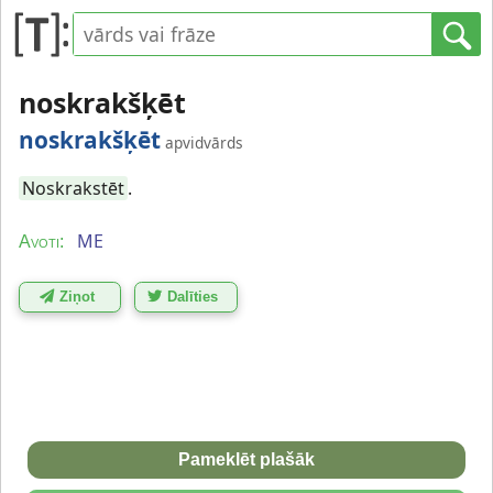
noskrakšķēt
noskrakšķēt
apvidvārds
Noskrakstēt
.
ME
Avoti:
Ziņot
Dalīties
Pameklēt plašāk