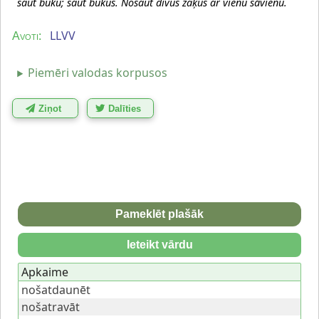
šaut buku; šaut bukus. Nošaut divus zaķus ar vienu šāvienu.
LLVV
Avoti:
Piemēri valodas korpusos
Ziņot
Dalīties
Pameklēt plašāk
Ieteikt vārdu
Apkaime
nošatdaunēt
nošatravāt