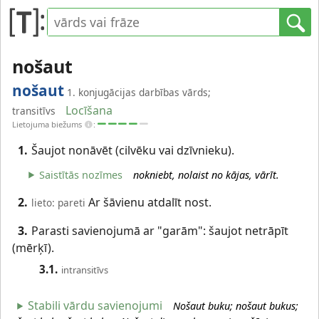
nošaut
nošaut
1. konjugācijas darbības vārds;
Locīšana
transitīvs
Lietojuma biežums
:
1.
Šaujot nonāvēt (cilvēku vai dzīvnieku).
Saistītās nozīmes
nokniebt, nolaist no kājas, vārīt.
2.
Ar šāvienu atdalīt nost.
lieto: pareti
3.
Parasti savienojumā ar "garām": šaujot netrāpīt
(mērķī).
3.1.
intransitīvs
Stabili vārdu savienojumi
Nošaut buku; nošaut bukus;