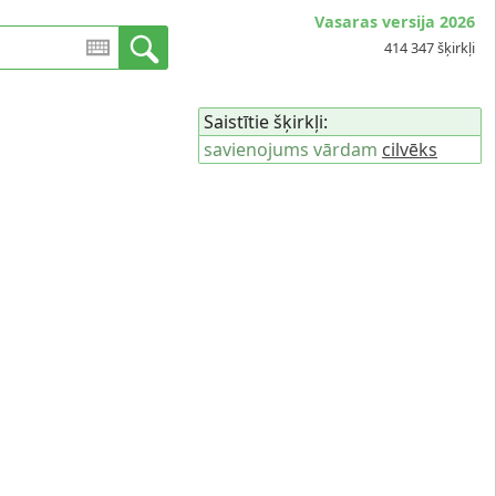
Vasaras versija 2026
414 347 šķirkļi
Saistītie šķirkļi:
savienojums vārdam
cilvēks