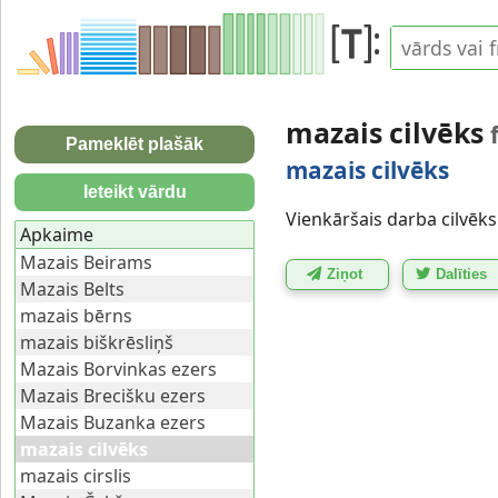
mazais cilvēks
Pameklēt plašāk
mazais cilvēks
Ieteikt vārdu
Vienkāršais darba cilvēks
Apkaime
Mazais Beirams
Ziņot
Dalīties
Mazais Belts
mazais bērns
mazais biškrēsliņš
Mazais Borvinkas ezers
Mazais Brecišku ezers
Mazais Buzanka ezers
mazais cilvēks
mazais cirslis