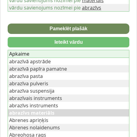
vārdu savienojums nozīmei pie
materiāls
vārdu savienojums nozīmei pie
abrazīvs
Pameklēt plašāk
Ieteikt vārdu
Apkaime
abrazīvā apstrāde
abrazīvā papīra pamatne
abrazīva pasta
abrazīva pulveris
abrazīva suspensija
abrazīvais instruments
abrazīvs instruments
abrazīvs materiāls
Abrenes apriņķis
Abrenes nolaidenums
Abreohosa rags