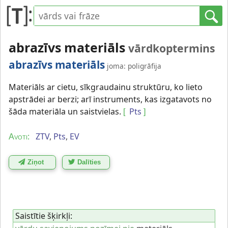
abrazīvs materiāls
vārdkoptermins
abrazīvs materiāls
joma: poligrāfija
Materiāls ar cietu, sīkgraudainu struktūru, ko lieto
apstrādei ar berzi; arī instruments, kas izgatavots no
šāda materiāla un saistvielas.
Pts
[
]
ZTV
,
Pts
,
EV
Avoti:
Ziņot
Dalīties
Saistītie šķirkļi: