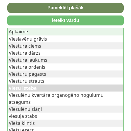
Pameklēt plašāk
Ieteikt vārdu
Apkaime
Vieslavēnu grāvis
Viestura ciems
Viestura dārzs
Viestura laukums
Viestura ordenis
Viesturu pagasts
Viesturu strauts
viesu istaba
Viesulēnu kvartāra organogēno nogulumu
atsegums
Viesulēnu slāņi
viesuļa stabs
Vieša klintis
Viešu ezers