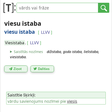
viesu istaba
viesu istaba
LLVV
[
]
Viesistaba
.
LLVV
[
]
Saistītās nozīmes
dižistaba, goda istaba, lielistaba,
viesistaba.
Ziņot
Dalīties
Saistītie šķirkļi:
vārdu savienojums nozīmei pie
viesis