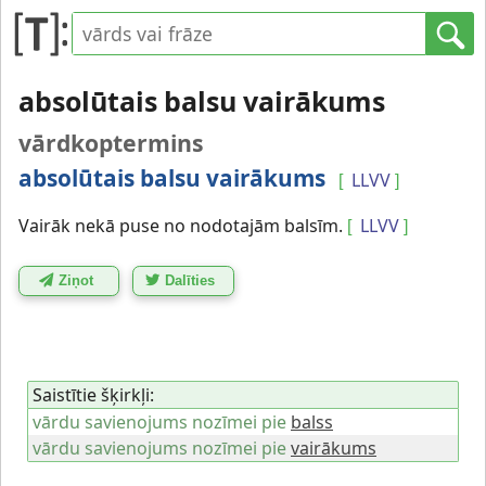
absolūtais balsu vairākums
vārdkoptermins
absolūtais balsu vairākums
LLVV
[
]
Vairāk nekā puse no nodotajām balsīm.
LLVV
[
]
Ziņot
Dalīties
Saistītie šķirkļi:
vārdu savienojums nozīmei pie
balss
vārdu savienojums nozīmei pie
vairākums