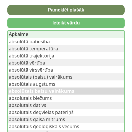
Pameklēt plašāk
Ieteikt vārdu
Apkaime
absolūtā patiesība
absolūtā temperatūra
absolūtā trajektorija
absolūtā vērtība
absolūtā virsvērtība
absolūtais (balsu) vairākums
absolūtais augstums
absolūtais balsu vairākums
absolūtais biežums
absolūtais datīvs
absolūtais degvielas patēriņš
absolūtais gaisa mitrums
absolūtais ģeoloģiskais vecums