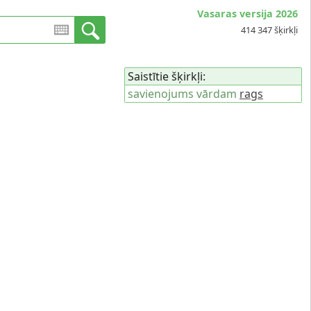
Vasaras versija 2026
414 347 šķirkļi
Saistītie šķirkļi:
savienojums vārdam
rags