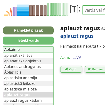
aplauzt ragus
s
Pameklēt plašāk
aplauzt ragus
Ieteikt vārdu
Pārmācīt (lai nebūtu tik p
Apkaime
aplanātiskā lēca
LLVV
Avoti:
aplanātisks objektīvs
Aplanes androgynus
Ziņot
Dalīties
Āplas līcis
aplastiskā anēmija
aplastiskā leikoze
aplastiskā mieloze
aplauzt ragus
aplauzt ragus kādam