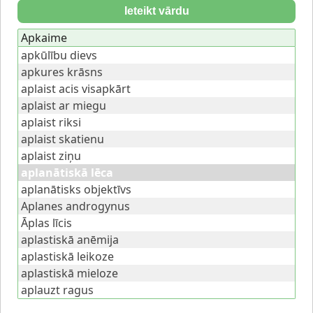
Ieteikt vārdu
Apkaime
apkūlību dievs
apkures krāsns
aplaist acis visapkārt
aplaist ar miegu
aplaist riksi
aplaist skatienu
aplaist ziņu
aplanātiskā lēca
aplanātisks objektīvs
Aplanes androgynus
Āplas līcis
aplastiskā anēmija
aplastiskā leikoze
aplastiskā mieloze
aplauzt ragus