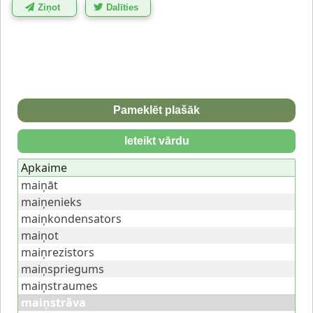
Ziņot
Dalīties
Pameklēt plašāk
Ieteikt vārdu
Apkaime
maiņāt
maiņenieks
maiņkondensators
maiņot
maiņrezistors
maiņspriegums
maiņstraumes
maiņstrāva