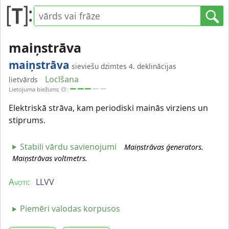
maiņstrāva
maiņstrāva
sieviešu dzimtes 4. deklinācijas
Locīšana
lietvārds
Lietojuma biežums
:
Elektriskā strāva, kam periodiski mainās virziens un
stiprums.
Stabili vārdu savienojumi
Maiņstrāvas ģenerators.
Maiņstrāvas voltmetrs.
LLVV
Avoti:
Piemēri valodas korpusos