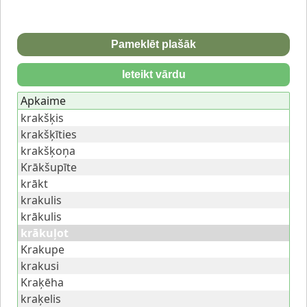
Pameklēt plašāk
Ieteikt vārdu
Apkaime
krakšķis
krakšķīties
krakšķoņa
Krākšupīte
krākt
krakulis
krākulis
krākuļot
Krakupe
krakusi
Kraķēha
kraķelis