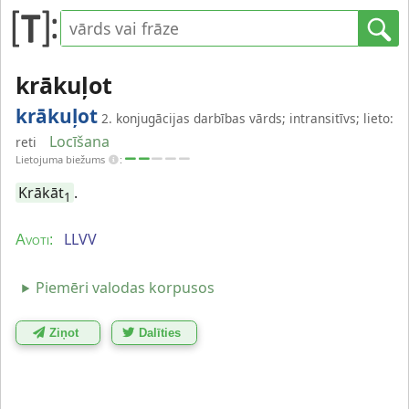
krākuļot
krākuļot
2. konjugācijas darbības vārds; intransitīvs; lieto:
Locīšana
reti
Lietojuma biežums
:
Krākāt
.
1
LLVV
Avoti:
Piemēri valodas korpusos
Ziņot
Dalīties