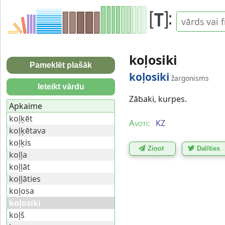
koļosiki
Pameklēt plašāk
koļosiki
žargonisms
Ieteikt vārdu
Zābaki, kurpes.
Apkaime
koļķēt
KZ
Avoti:
koļķētava
koļķis
Ziņot
Dalīties
koļļa
koļļāt
koļļāties
koļosa
koļosiki
koļš