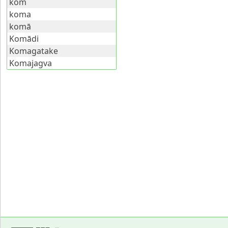
kom
koma
komā
Komādi
Komagatake
Komajagva