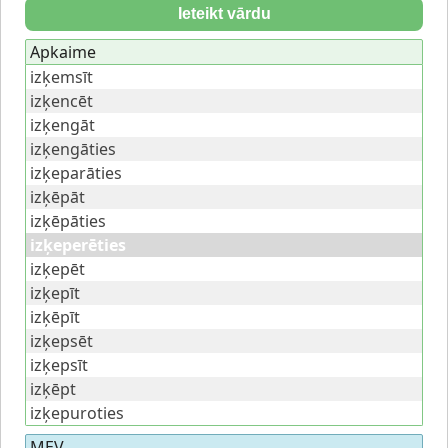
Ieteikt vārdu
Apkaime
izķemsīt
izķencēt
izķengāt
izķengāties
izķeparāties
izķēpāt
izķēpāties
izķeperēties
izķepēt
izķepīt
izķēpīt
izķepsēt
izķepsīt
izķēpt
izķepuroties
MEV