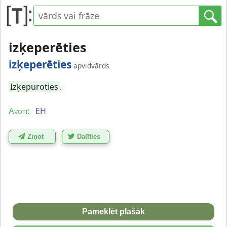
izķeperēties
izķeperēties
apvidvārds
Izķepuroties
.
EH
Avoti:
Ziņot
Dalīties
Pameklēt plašāk