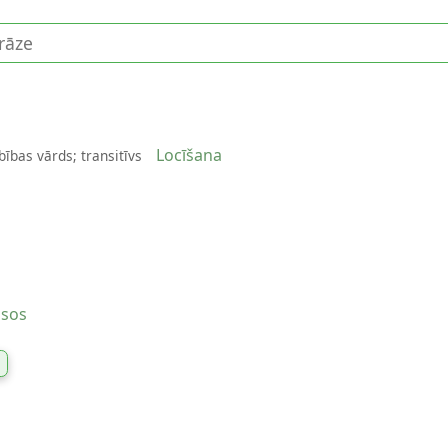
Locīšana
bības vārds; transitīvs
usos