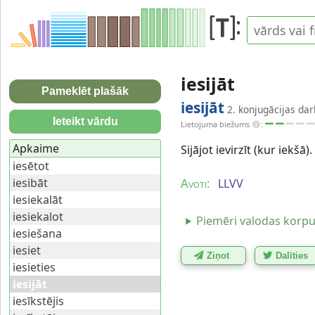
iesijāt
Pameklēt plašāk
iesijāt
2. konjugācijas dar
Ieteikt vārdu
Lietojuma biežums
:
Apkaime
Sijājot ievirzīt (kur iekšā).
iesētot
iesibāt
LLVV
Avoti:
iesiekalāt
iesiekalot
Piemēri valodas korp
iesiešana
iesiet
Ziņot
Dalīties
iesieties
iesijāt
iesīkstējis