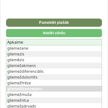
Pameklēt plašāk
Ieteikt vārdu
Apkaime
gliemezene
gliemezis
gliemēzis
gliemežakmens
gliemeždiferenciālis
gliemeždolomīts
gliemežfrēze
gliemežkonveijers
gliemežmuša
gliemežnīca
gliemežpārvads