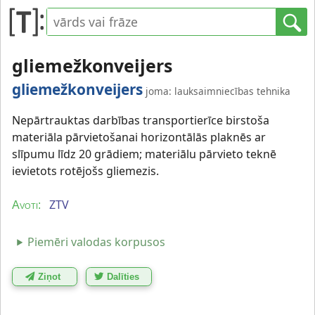
gliemežkonveijers
gliemežkonveijers
joma: lauksaimniecības tehnika
Nepārtrauktas darbības transportierīce birstoša
materiāla pārvietošanai horizontālās plaknēs ar
slīpumu līdz 20 grādiem; materiālu pārvieto teknē
ievietots rotējošs gliemezis.
ZTV
Avoti:
Piemēri valodas korpusos
Ziņot
Dalīties