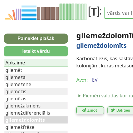
gliemeždolomī
Pameklēt plašāk
gliemeždolomīts
Ieteikt vārdu
Karbonātiezis, kas sastā
Apkaime
kolonijām, kuras metasom
gliemēt
gliemēza
EV
Avoti:
gliemezene
gliemezis
Piemēri valodas korp
gliemēzis
gliemežakmens
Ziņot
Dalīties
gliemeždiferenciālis
gliemeždolomīts
gliemežfrēze