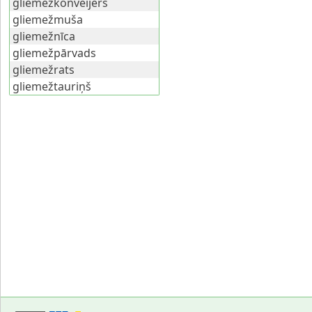
gliemežkonveijers
gliemežmuša
gliemežnīca
gliemežpārvads
gliemežrats
gliemežtauriņš