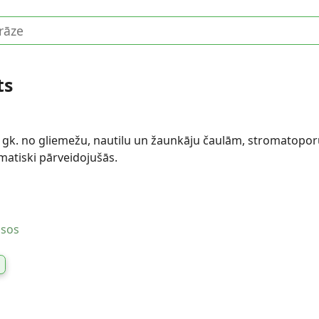
ts
v gk. no gliemežu, nautilu un žaunkāju čaulām, stromatoporu
atiski pārveidojušās.
usos