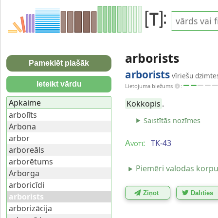
arborists
Pameklēt plašāk
arborists
vīriešu dzimtes
Ieteikt vārdu
Lietojuma biežums
:
Apkaime
Kokkopis
.
arbolīts
Saistītās nozīmes
Arbona
arbor
TK-43
Avoti:
arboreāls
arborētums
Piemēri valodas korp
Arborga
arboricīdi
Ziņot
Dalīties
arborists
arborizācija