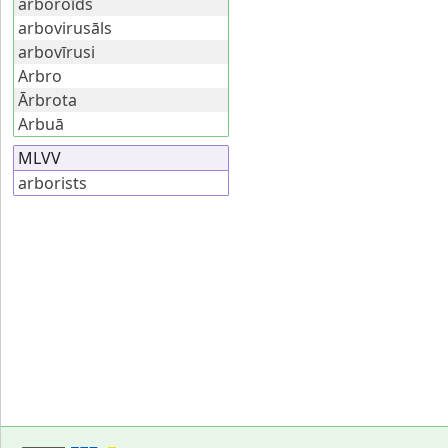
arboroīds
arbovirusāls
arbovīrusi
Arbro
Ārbrota
Arbuā
MLVV
arborists